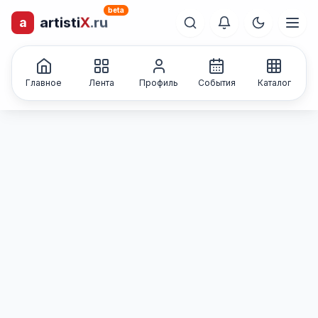
beta
a
artisti
X
.ru
лиц и коллективов
Каталог творческих
Главное
Лента
Профиль
События
Каталог