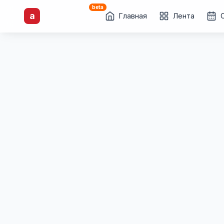
beta
artisti
X
.ru
a
Каталог творческих
Главная
Лента
лиц и коллективов