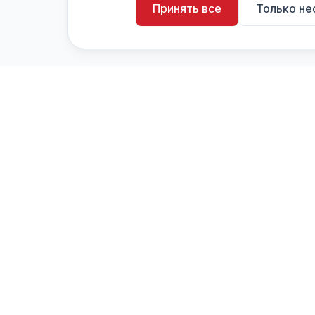
Принять все
Только н
artistiX.ru
a
Каталог творческих лиц и коллективов