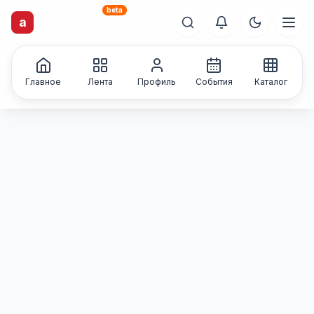
beta
artisti
X
.ru
a
Каталог творческих
лиц и коллективов
Главное
Лента
Профиль
События
Каталог