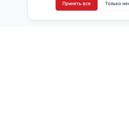
Принять все
Только н
artistiX.ru
a
Каталог творческих лиц и коллективов