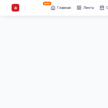
beta
artisti
X
.ru
a
Каталог творческих
Главная
Лента
лиц и коллективов