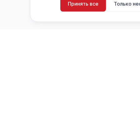
Принять все
Только н
artistiX.ru
a
Каталог творческих лиц и коллективов