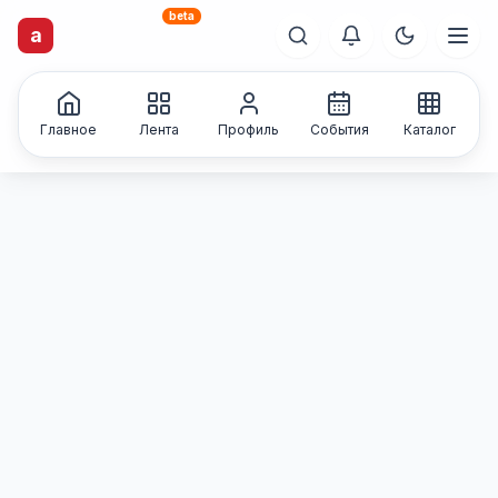
beta
artisti
X
.ru
a
Каталог творческих
лиц и коллективов
Главное
Лента
Профиль
События
Каталог