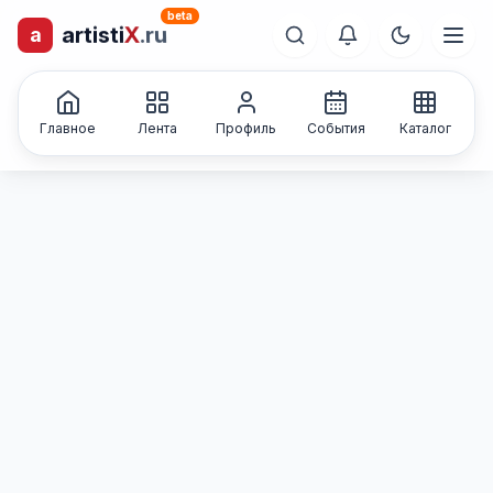
beta
artisti
X
.ru
a
лиц и коллективов
Каталог творческих
Главное
Лента
Профиль
События
Каталог