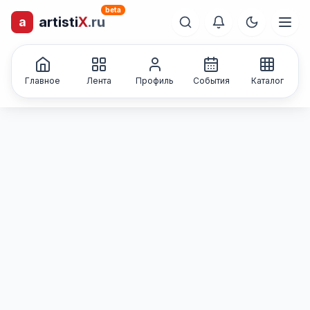
beta
artisti
X
.ru
a
лиц и коллективов
Каталог творческих
Главное
Лента
Профиль
События
Каталог