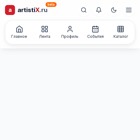
beta
a
artisti
X
.ru
лиц и коллективов
Каталог творческих
Главное
Лента
Профиль
События
Каталог