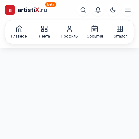
beta
a
artisti
X
.ru
лиц и коллективов
Каталог творческих
Главное
Лента
Профиль
События
Каталог