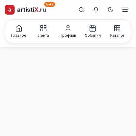
beta
a
artisti
X
.ru
лиц и коллективов
Каталог творческих
Главное
Лента
Профиль
События
Каталог