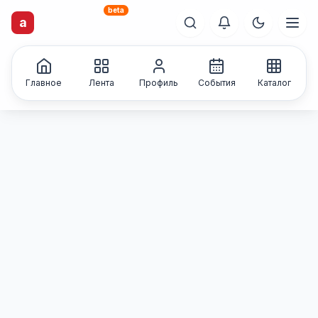
beta
artisti
X
.ru
a
Каталог творческих
лиц и коллективов
Главное
Лента
Профиль
События
Каталог