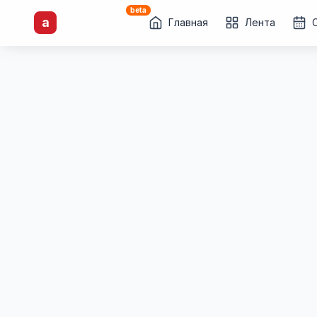
beta
artisti
X
.ru
a
Каталог творческих
Главная
Лента
лиц и коллективов