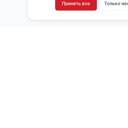
Принять все
Только н
artistiX.ru
a
Каталог творческих лиц и коллективов