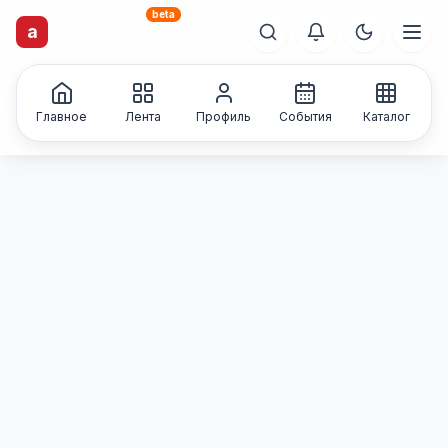
beta
a
artisti
X
.ru
Каталог творческих
лиц и коллективов
Главное
Лента
Профиль
События
Каталог