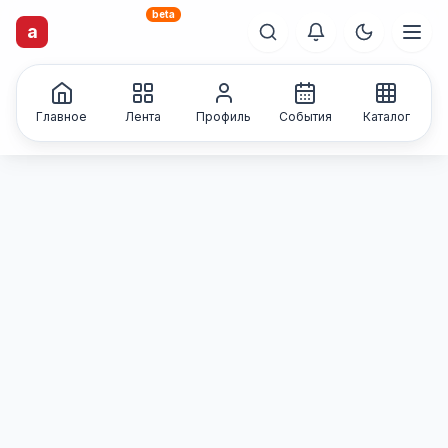
beta
artisti
X
.ru
Каталог творческих
a
лиц и коллективов
Главное
Лента
Профиль
События
Каталог