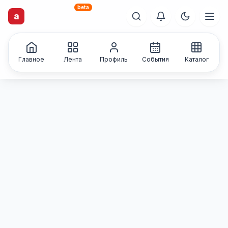
beta
artisti
X
.ru
a
Каталог творческих
лиц и коллективов
Главное
Лента
Профиль
События
Каталог