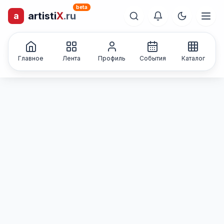
beta
artisti
X
.ru
a
лиц и коллективов
Каталог творческих
Главное
Лента
Профиль
События
Каталог