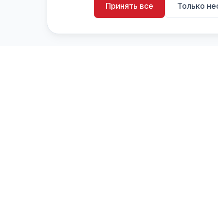
Принять все
Только н
artistiX.ru
a
Каталог творческих лиц и коллективов