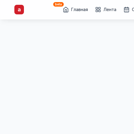
beta
artisti
X
.ru
a
Каталог творческих
Главная
Лента
лиц и коллективов