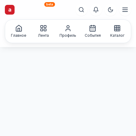
beta
artisti
X
.ru
a
Каталог творческих
лиц и коллективов
Главное
Лента
Профиль
События
Каталог