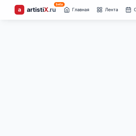
beta
artisti
X
.ru
a
лиц и коллективов
Главная
Лента
Каталог творческих