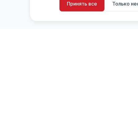
Принять все
Только н
artistiX.ru
a
Каталог творческих лиц и коллективов