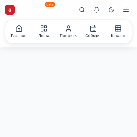
beta
artisti
X
.ru
a
Каталог творческих
лиц и коллективов
Главное
Лента
Профиль
События
Каталог