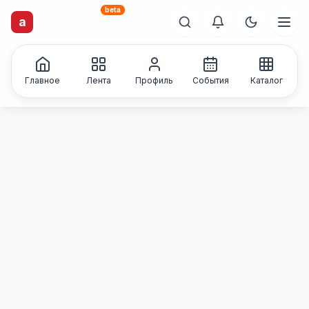
beta
artisti
X
.ru
a
Каталог творческих
лиц и коллективов
Главное
Лента
Профиль
События
Каталог