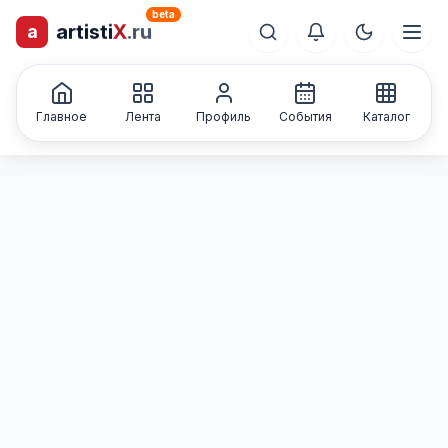
beta
artisti
X
.ru
a
лиц и коллективов
Каталог творческих
Главное
Лента
Профиль
События
Каталог