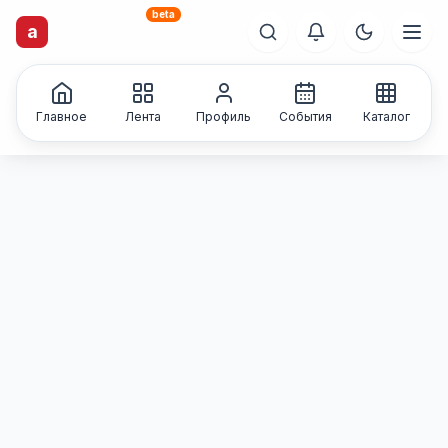
beta
artisti
X
.ru
a
Каталог творческих
лиц и коллективов
Главное
Лента
Профиль
События
Каталог