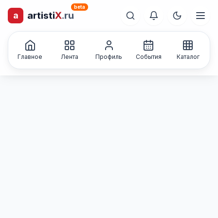
beta
a
artisti
X
.ru
лиц и коллективов
Каталог творческих
Главное
Лента
Профиль
События
Каталог