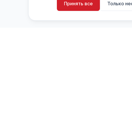
Принять все
Только н
artistiX.ru
a
Каталог творческих лиц и коллективов