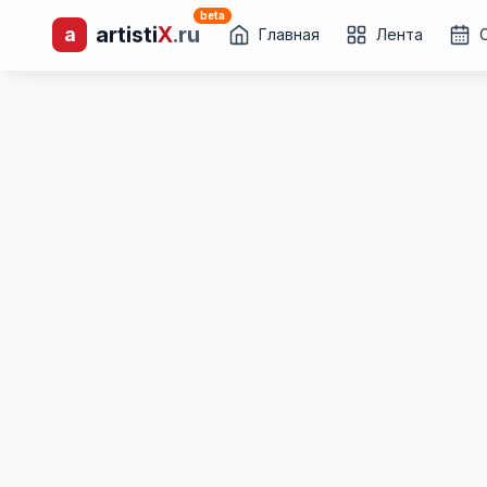
beta
artisti
X
.ru
a
лиц и коллективов
Главная
Лента
Каталог творческих