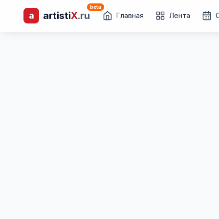
beta
artisti
X
.ru
a
лиц и коллективов
Главная
Лента
Каталог творческих