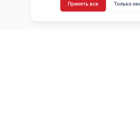
Принять все
Только н
artistiX.ru
a
Каталог творческих лиц и коллективов