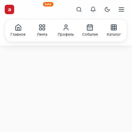
beta
artisti
X
.ru
a
Каталог творческих
лиц и коллективов
Главное
Лента
Профиль
События
Каталог