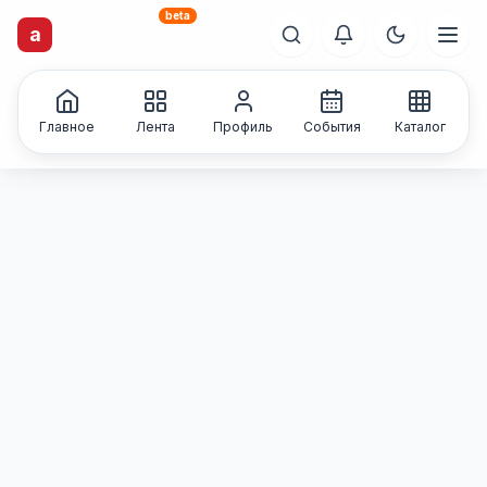
beta
artisti
X
.ru
a
Каталог творческих
лиц и коллективов
Главное
Лента
Профиль
События
Каталог