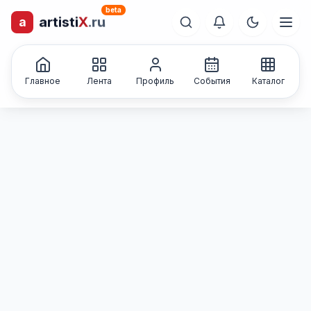
beta
a
artisti
X
.ru
лиц и коллективов
Каталог творческих
Главное
Лента
Профиль
События
Каталог