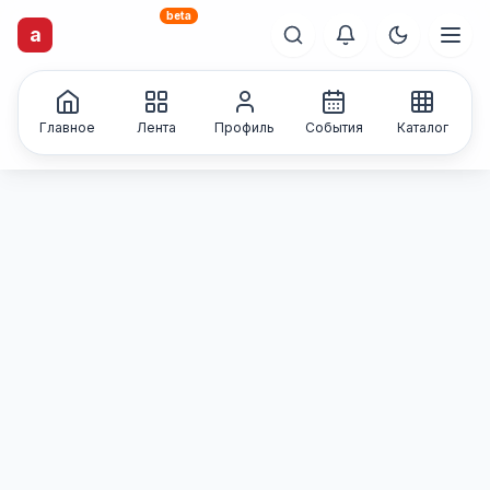
beta
artisti
X
.ru
a
Каталог творческих
лиц и коллективов
Главное
Лента
Профиль
События
Каталог