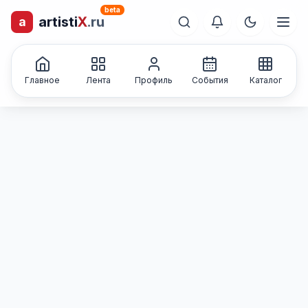
beta
artisti
X
.ru
a
лиц и коллективов
Каталог творческих
Главное
Лента
Профиль
События
Каталог