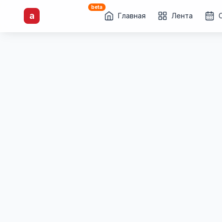
beta
artisti
X
.ru
a
Каталог творческих
Главная
Лента
лиц и коллективов