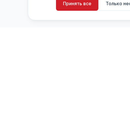
Принять все
Только н
artistiX.ru
a
Каталог творческих лиц и коллективов