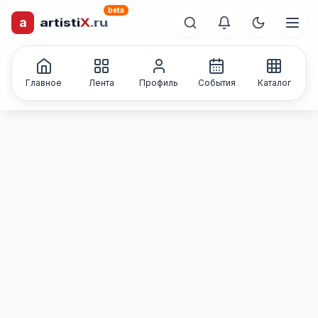
beta
a
artisti
X
.ru
лиц и коллективов
Каталог творческих
Главное
Лента
Профиль
События
Каталог