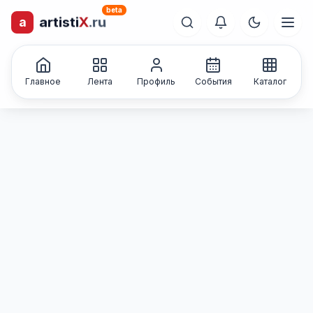
beta
a
artisti
X
.ru
лиц и коллективов
Каталог творческих
Главное
Лента
Профиль
События
Каталог