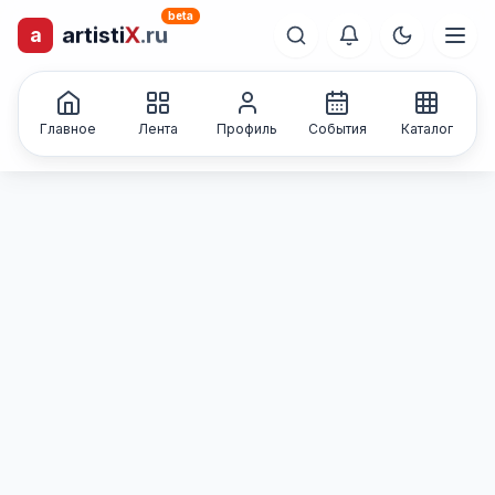
beta
artisti
X
.ru
a
лиц и коллективов
Каталог творческих
Главное
Лента
Профиль
События
Каталог