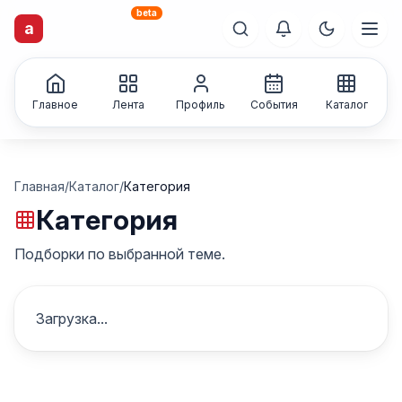
beta
a
artisti
X
.ru
Каталог творческих
лиц и коллективов
Главное
Лента
Профиль
События
Каталог
Главная
/
Каталог
/
Категория
Категория
Подборки по выбранной теме.
Загрузка...