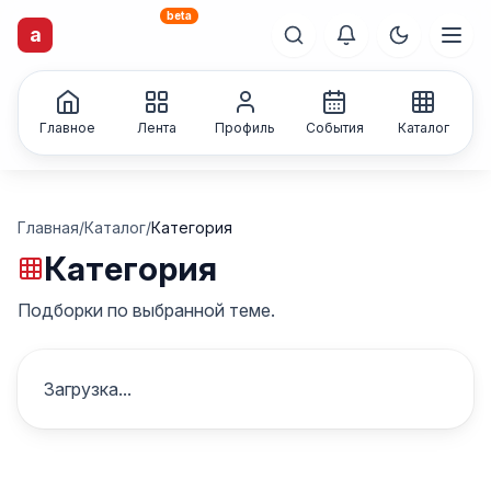
beta
a
artisti
X
.ru
Каталог творческих
лиц и коллективов
Главное
Лента
Профиль
События
Каталог
Главная
/
Каталог
/
Категория
Категория
Подборки по выбранной теме.
Загрузка...