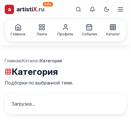
beta
artisti
X
.ru
a
лиц и коллективов
Каталог творческих
Главное
Лента
Профиль
События
Каталог
Главная
/
Каталог
/
Категория
Категория
Подборки по выбранной теме.
Загрузка...