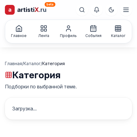
beta
artisti
X
.ru
a
лиц и коллективов
Каталог творческих
Главное
Лента
Профиль
События
Каталог
Главная
/
Каталог
/
Категория
Категория
Подборки по выбранной теме.
Загрузка...