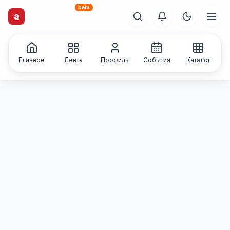
beta
a
artisti
X
.ru
Каталог творческих
лиц и коллективов
Главное
Лента
Профиль
События
Каталог