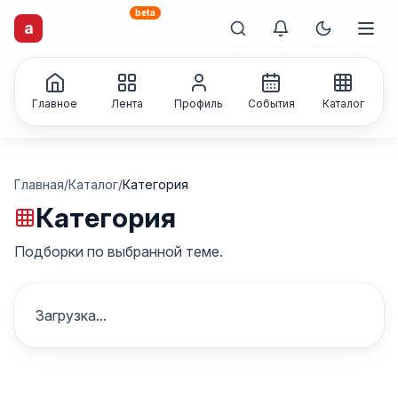
beta
a
artisti
X
.ru
Каталог творческих
лиц и коллективов
Главное
Лента
Профиль
События
Каталог
Главная
/
Каталог
/
Категория
Категория
Подборки по выбранной теме.
Загрузка...