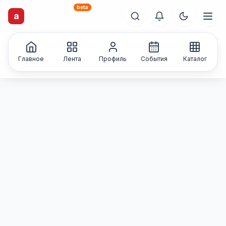
beta
artisti
X
.ru
a
Каталог творческих
лиц и коллективов
Главное
Лента
Профиль
События
Каталог