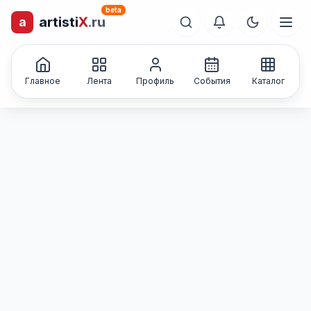
beta
a
artisti
X
.ru
лиц и коллективов
Каталог творческих
Главное
Лента
Профиль
События
Каталог