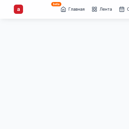
beta
artisti
X
.ru
a
Каталог творческих
Главная
Лента
лиц и коллективов