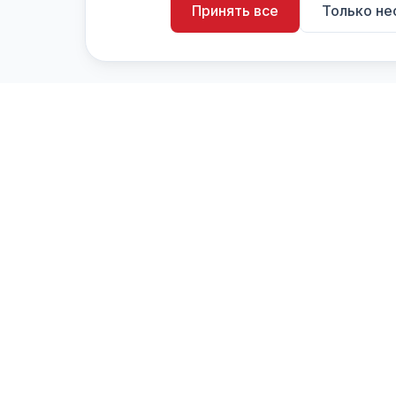
Принять все
Только н
artistiX.ru
a
Каталог творческих лиц и коллективов