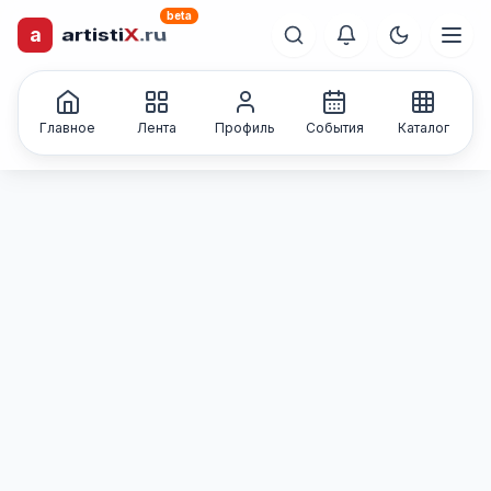
beta
a
artisti
X
.ru
Каталог творческих
лиц и коллективов
Главное
Лента
Профиль
События
Каталог