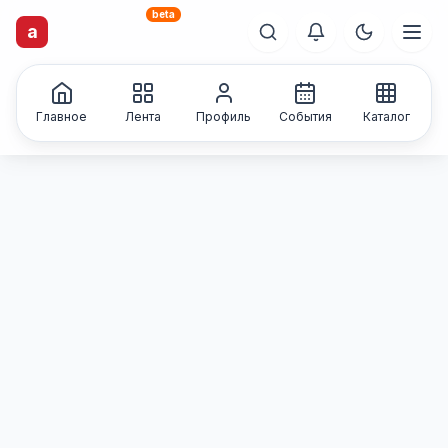
beta
artisti
X
.ru
a
Каталог творческих
лиц и коллективов
Главное
Лента
Профиль
События
Каталог