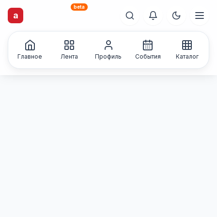
beta
artisti
X
.ru
a
Каталог творческих
лиц и коллективов
Главное
Лента
Профиль
События
Каталог