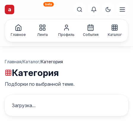
beta
artisti
X
.ru
a
Каталог творческих
лиц и коллективов
Главное
Лента
Профиль
События
Каталог
Главная
/
Каталог
/
Категория
Категория
Подборки по выбранной теме.
Загрузка...