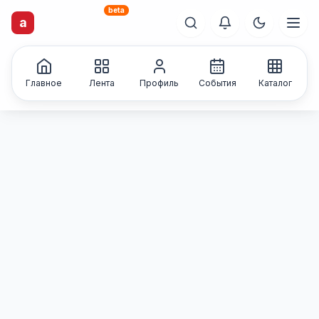
beta
artisti
X
.ru
a
Каталог творческих
лиц и коллективов
Главное
Лента
Профиль
События
Каталог